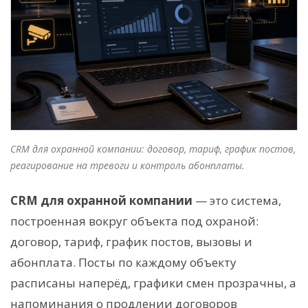
CRM для охранной компании: договор, тариф, график постов,
реагирование на тревоги и контроль абонплаты.
CRM для охранной компании
— это система,
построенная вокруг объекта под охраной:
договор, тариф, график постов, вызовы и
абонплата. Посты по каждому объекту
расписаны наперёд, графики смен прозрачны, а
напоминания о продлении договоров