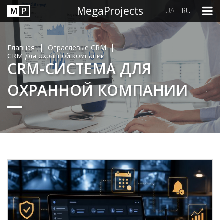
MegaProjects
М
P
|
UA
RU
|
|
Главная
Отраслевые CRM
CRM для охранной компании
CRM-СИСТЕМА ДЛЯ
ОХРАННОЙ КОМПАНИИ