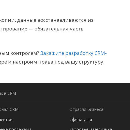
копии, данные восстанавливаются из
опирование — обязательная часть
лным контролем?
Закажите разработку CRM-
ре и настроим права под вашу структуру.
ых в CRM
онал CRM
Отрасли бизнеса
иентов
Сфера услуг
ение продажами
Здоровье и медицина