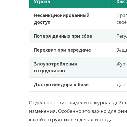
Угроза
Как
Несанкционированный
Прав
доступ
своё
Потеря данных при сбое
Регу
Перехват при передаче
Защ
Злоупотребления
Журн
сотрудников
Доступ вендора к базе
Данн
Отдельно стоит выделить журнал действ
изменения. Особенно это важно для фи
какой сотрудник её сделал и когда.