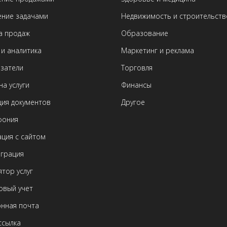
ение задачами
Недвижимость и строительств
а продаж
Образование
и аналитика
Маркетинг и реклама
азатели
Торговля
на услуги
Финансы
ция документов
Другое
фония
ция с сайтом
еграция
ятор услуг
овый учет
онная почта
ссылка