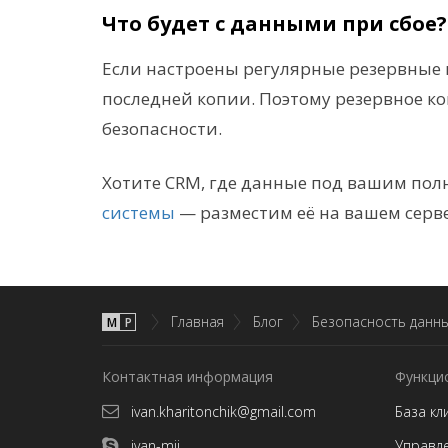
Что будет с данными при сбое?
Если настроены регулярные резервные 
последней копии. Поэтому резервное к
безопасности.
Хотите CRM, где данные под вашим по
системы
— разместим её на вашем серве
Главная
Блог
Безопасность данн
М
P
Контактная информация
Функци
ivan.kharitonchik@gmail.com
База кл
ivan-mij
Управл