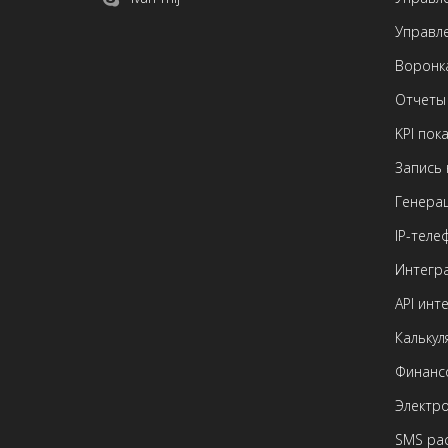
Управл
Воронк
Отчеты 
KPI пок
Запись 
Генера
IP-теле
Интегра
API инт
Калькул
Финанс
Электр
SMS ра