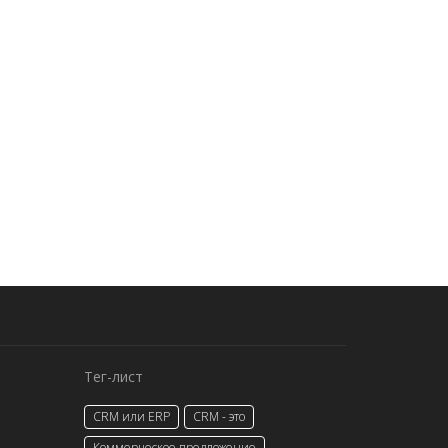
Тег-лист
CRM или ERP
CRM - это
Коммерческое предложение