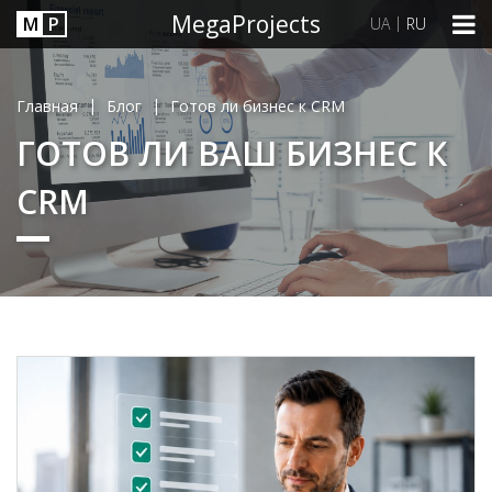
MegaProjects
М
P
|
UA
RU
|
|
Главная
Блог
Готов ли бизнес к CRM
ГОТОВ ЛИ ВАШ БИЗНЕС К
CRM