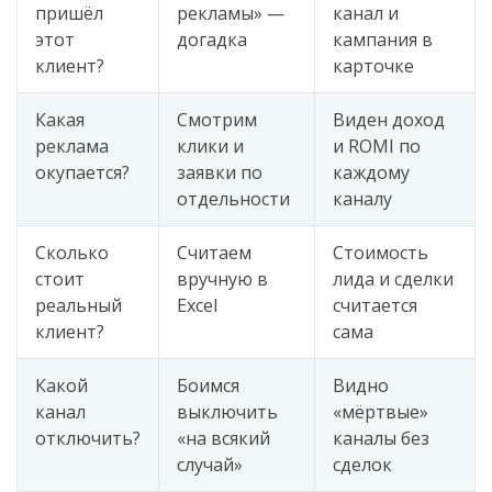
пришёл
рекламы» —
канал и
этот
догадка
кампания в
клиент?
карточке
Какая
Смотрим
Виден доход
реклама
клики и
и ROMI по
окупается?
заявки по
каждому
отдельности
каналу
Сколько
Считаем
Стоимость
стоит
вручную в
лида и сделки
реальный
Excel
считается
клиент?
сама
Какой
Боимся
Видно
канал
выключить
«мёртвые»
отключить?
«на всякий
каналы без
случай»
сделок