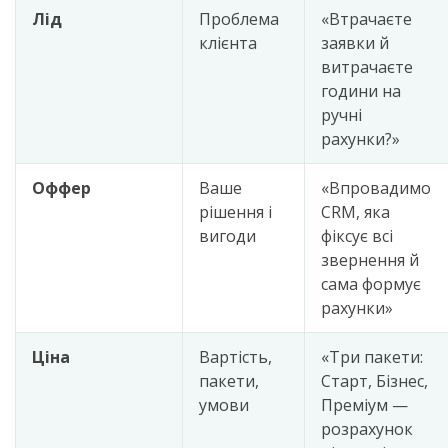
Лід
Проблема
«Втрачаєте
клієнта
заявки й
витрачаєте
години на
ручні
рахунки?»
Оффер
Ваше
«Впровадимо
рішення і
CRM, яка
вигоди
фіксує всі
звернення й
сама формує
рахунки»
Ціна
Вартість,
«Три пакети:
пакети,
Старт, Бізнес,
умови
Преміум —
розрахунок