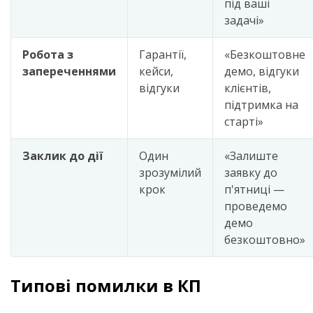
під ваші
задачі»
Робота з
Гарантії,
«Безкоштовне
запереченнями
кейси,
демо, відгуки
відгуки
клієнтів,
підтримка на
старті»
Заклик до дії
Один
«Залиште
зрозумілий
заявку до
крок
п'ятниці —
проведемо
демо
безкоштовно»
Типові помилки в КП