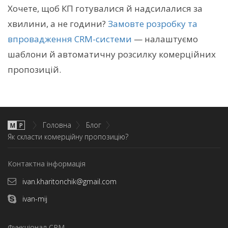
Хочете, щоб КП готувалися й надсилалися за
хвилини, а не години?
Замовте розробку та
впровадження CRM-системи
— налаштуємо
шаблони й автоматичну розсилку комерційних
пропозицій.
Головна
Блог
М
P
Як скласти комерційну пропозицію?
Контактна інформація
ivan.kharitonchik@gmail.com
ivan-mij
Функціонал CRM