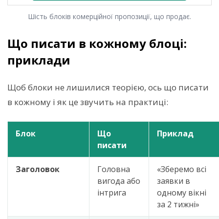
Шість блоків комерційної пропозиції, що продає.
Що писати в кожному блоці:
приклади
Щоб блоки не лишилися теорією, ось що писати
в кожному і як це звучить на практиці:
Блок
Що
Приклад
писати
Заголовок
Головна
«Зберемо всі
вигода або
заявки в
інтрига
одному вікні
за 2 тижні»