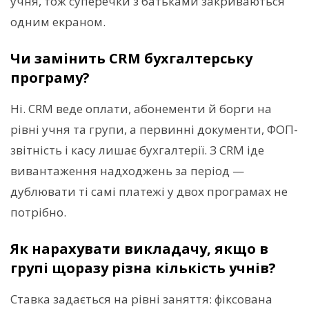
учня, тож суперечки з батьками закриваються
одним екраном.
Чи замінить CRM бухгалтерську
програму?
Ні. CRM веде оплати, абонементи й борги на
рівні учня та групи, а первинні документи, ФОП-
звітність і касу лишає бухгалтерії. З CRM іде
вивантаження надходжень за період —
дублювати ті самі платежі у двох програмах не
потрібно.
Як нарахувати викладачу, якщо в
групі щоразу різна кількість учнів?
Ставка задається на рівні заняття: фіксована