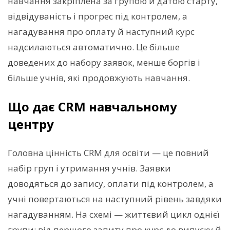
навчання закріплена за групою й датою старту,
відвідуваність і прогрес під контролем, а
нагадування про оплату й наступний курс
надсилаються автоматично. Це більше
доведених до набору заявок, менше боргів і
більше учнів, які продовжують навчання.
Що дає CRM навчальному
центру
Головна цінність CRM для освіти — це повний
набір груп і утримання учнів. Заявки
доводяться до запису, оплати під контролем, а
учні повертаються на наступний рівень завдяки
нагадуванням. На схемі — життєвий цикл однієї
групи: від першого запиту про курс до випуску й