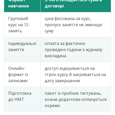
навчання
договорі
Груповий
ціна фіксована за курс,
курс на 12
пропуск заняття не зменшує
занять
суму
Індивідуальні
оплата за фактично
заняття
проведені години з журналу
викладача
Онлайн-
доступ відкривається на
формат із
строк курсу й закривається на
записами
дату завершення
Підготовка
пакет із пробних тестувань,
до НМТ
кожне додаткове оплачується
окремо