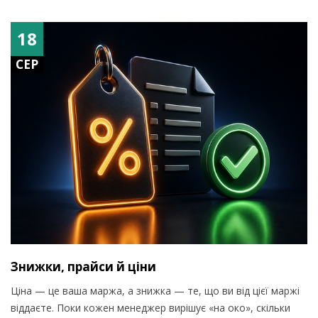
18
СЕР
Знижки, прайси й ціни
Ціна — це ваша маржа, а знижка — те, що ви від цієї маржі
віддаєте. Поки кожен менеджер вирішує «на око», скільки