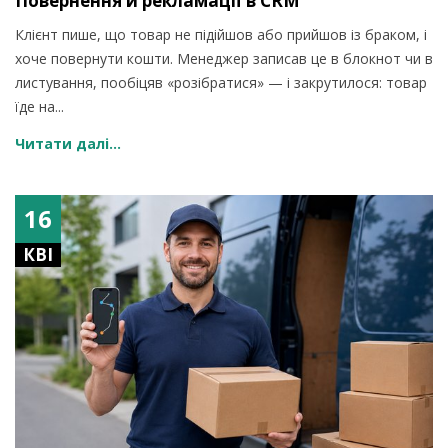
Повернення й рекламації в CRM
Клієнт пише, що товар не підійшов або прийшов із браком, і
хоче повернути кошти. Менеджер записав це в блокнот чи в
листування, пообіцяв «розібратися» — і закрутилося: товар
їде на...
Читати далі...
16
КВІ