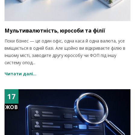
Мультивалютність, юрособи та філії
Поки бізнес — це один офіс, одна каса й одна валюта, усе
вміщається в одній базі. Але щойно ви відкриваєте філію в
іншому місті, заводите другу юрособу чи ФОП під іншу
систему опод...
Читати далі...
17
ЖОВ