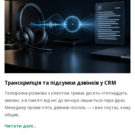
Транскрипція та підсумки дзвінків у CRM
Телефонна розмова з клієнтом триває десять–п'ятнадцять
хвилин, а в пам'яті від неї до вечора лишається пара фраз.
Менеджер провів п'ять дзвінків поспіль — і вже плутає, кому
обіцяв...
Читати далі...