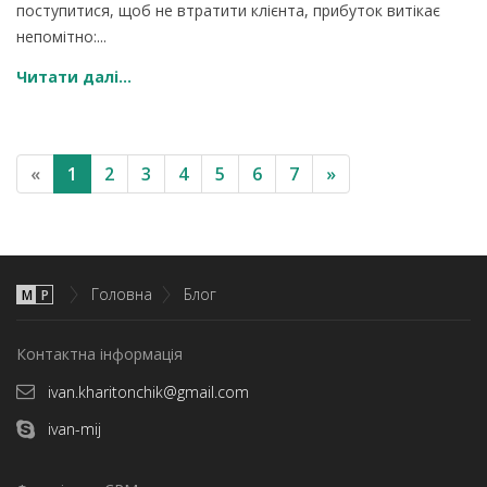
поступитися, щоб не втратити клієнта, прибуток витікає
непомітно:...
Читати далі...
«
1
2
3
4
5
6
7
»
Головна
Блог
М
P
Контактна інформація
ivan.kharitonchik@gmail.com
ivan-mij