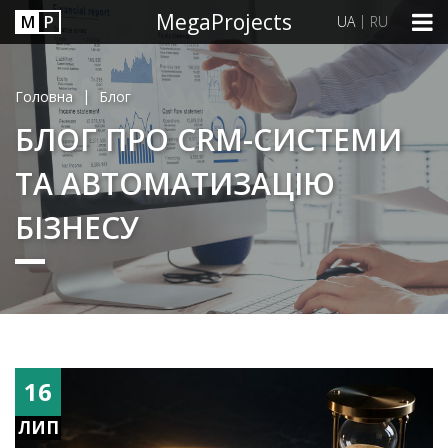
MegaProjects
М
P
|
UA
RU
|
Головна
Блог
БЛОГ ПРО CRM-СИСТЕМИ
ТА АВТОМАТИЗАЦІЮ
БІЗНЕСУ
16
ЛИП