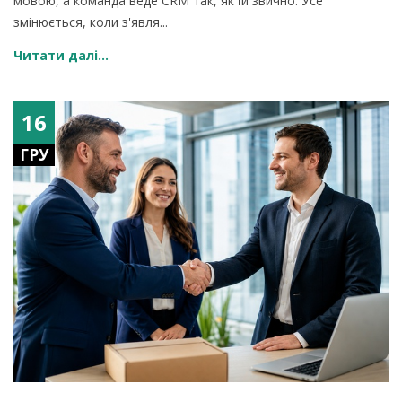
мовою, а команда веде CRM так, як їй звично. Усе
змінюється, коли з'явля...
Читати далі...
16
ГРУ