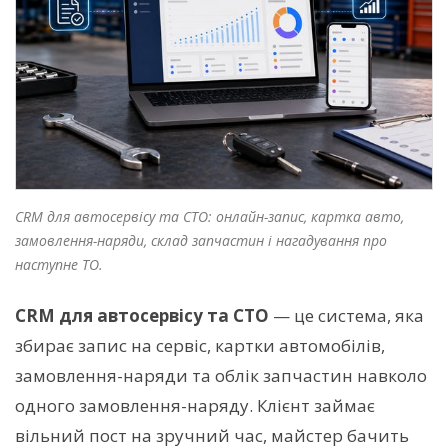
CRM для автосервісу та СТО: онлайн-запис, картка авто,
замовлення-наряди, склад запчастин і нагадування про
наступне ТО.
CRM для автосервісу та СТО
— це система, яка
збирає запис на сервіс, картки автомобілів,
замовлення-наряди та облік запчастин навколо
одного замовлення-наряду. Клієнт займає
вільний пост на зручний час, майстер бачить