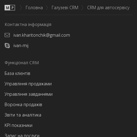
Головна
Галузеві CRM
CRM для автосервісу
М
P
Контактна інформація
ivan.kharitonchik@gmail.com
ivan-mij
Функціонал CRM
База клієнтів
Управління продажами
Управління завданнями
Воронка продажів
Звіти та аналітика
KPI показники
Запис на послуги