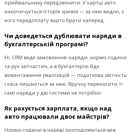
приймальнику передзвонити. У картці авто
накопичується історія зривів — за нею видно, з
кого передоплату варто брати наперед.
Чи доведеться дублювати наряди в
бухгалтерській програмі?
Ні. CRM веде замовлення-наряди, нормо-години
та рух запчастин, а в бухгалтерію йде
вивантаження реалізацій — податкова звітність
і каса лишаються за нею. Вручну переносити ті
самі наряди у дві системи не потрібно.
Як рахується зарплата, якщо над
авто працювали двоє майстрів?
Нормо-години в наряді розподіляються між