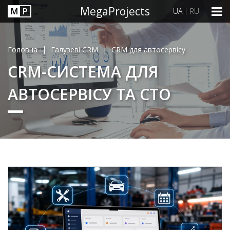
MegaProjects
М
P
|
UA
RU
|
|
Головна
Галузеві CRM
CRM для автосервісу
CRM-СИСТЕМА ДЛЯ
АВТОСЕРВІСУ ТА СТО