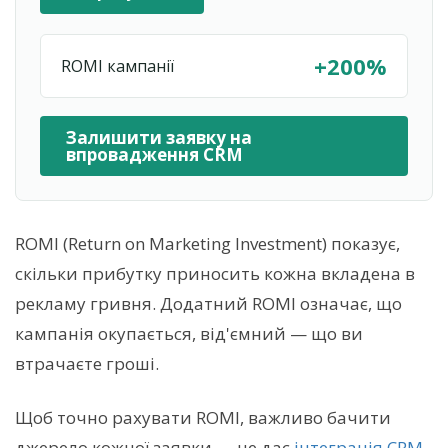
+200%
ROMI кампанії
Залишити заявку на
впровадження CRM
ROMI (Return on Marketing Investment) показує,
скільки прибутку приносить кожна вкладена в
рекламу гривня. Додатний ROMI означає, що
кампанія окупається, від'ємний — що ви
втрачаєте гроші.
Щоб точно рахувати ROMI, важливо бачити
джерело кожної заявки — це дає
інтеграція CRM