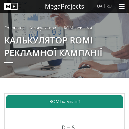
MegaProjects
М
P
|
UA
RU
|
|
Головна
Калькулятори
ROMI реклами
КАЛЬКУЛЯТОР ROMI
РЕКЛАМНОЇ КАМПАНІЇ