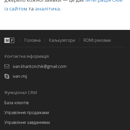
із сайтом
та
аналітика
.
Головна
Калькулятори
ROMI реклами
М
P
Контактна інформація
ivan.kharitonchik@gmail.com
ivan-mij
Функціонал CRM
База клієнтів
Управління продажами
Управління завданнями