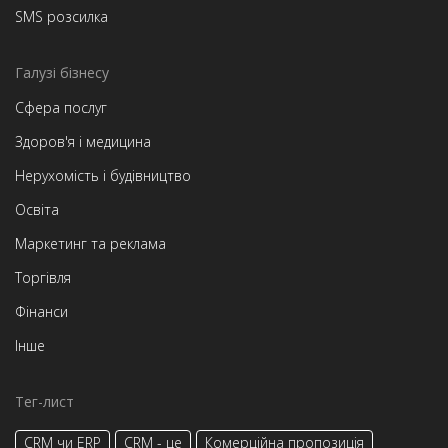
SMS розсилка
Галузі бізнесу
Сфера послуг
Здоров'я і медицина
Нерухомість і будівництво
Освіта
Маркетинг та реклама
Торгівля
Фінанси
Інше
Тег-лист
CRM чи ERP
CRM - це
Комерційна пропозиція