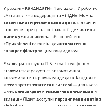
У розділі
«Кандидати»
4 вкладки: «У роботі»,
«Активні», «На модерації» та
«Ліди»
. Можна
завантажити резюме кандидата
, відкрити
створення прикріпленої вакансії, де
частина
даних уже заповнена
, або перейти в
«Прикріплені вакансії», де
автоматично
спрацює фільтр
за цим кандидатом.
Є
фільтри
: пошук за ПІБ, e-mail, телефоном і
стажем (стаж рахується автоматично),
автокомпліти та рівень кандидата. Кандидат
може
зареєструватися в системі
— для нього
можна
згенерувати тимчасове посилання
. У
вкладці
«Ліди»
доступні
парсинг кандидатів з