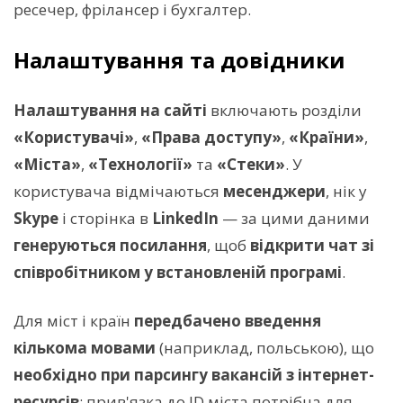
ресечер, фрілансер і бухгалтер.
Налаштування та довідники
Налаштування на сайті
включають розділи
«Користувачі»
,
«Права доступу»
,
«Країни»
,
«Міста»
,
«Технології»
та
«Стеки»
. У
користувача відмічаються
месенджери
, нік у
Skype
і сторінка в
LinkedIn
— за цими даними
генеруються посилання
, щоб
відкрити чат зі
співробітником у встановленій програмі
.
Для міст і країн
передбачено введення
кількома мовами
(наприклад, польською), що
необхідно при парсингу вакансій з інтернет-
ресурсів
; прив'язка до ID міста потрібна для