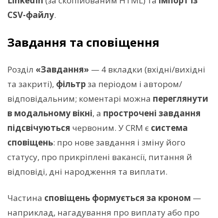
LinkedIn
(за скопійованим HTML) та
імпорт із
CSV-файлу
.
Завдання та сповіщення
Розділ
«Завдання»
— 4 вкладки (вхідні/вихідні
та закриті),
фільтр
за періодом і автором/
відповідальним; коментарі можна
переглянути
в модальному вікні
, а
прострочені завдання
підсвічуються
червоним. У CRM є
система
сповіщень
: про нове завдання і зміну його
статусу, про прикріплені вакансії, питання й
відповіді, дні народження та виплати.
Частина
сповіщень формується за кроном
—
наприклад, нагадування про виплату або про