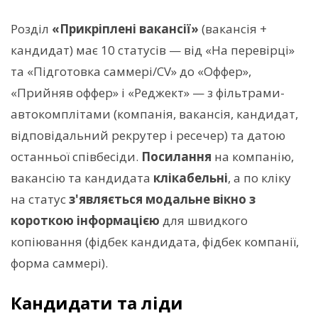
Розділ
«Прикріплені вакансії»
(вакансія +
кандидат) має 10 статусів — від «На перевірці»
та «Підготовка саммері/CV» до «Оффер»,
«Прийняв оффер» і «Реджект» — з фільтрами-
автокомплітами (компанія, вакансія, кандидат,
відповідальний рекрутер і ресечер) та датою
останньої співбесіди.
Посилання
на компанію,
вакансію та кандидата
клікабельні
, а по кліку
на статус
з'являється модальне вікно з
короткою інформацією
для швидкого
копіювання (фідбек кандидата, фідбек компанії,
форма саммері).
Кандидати та ліди