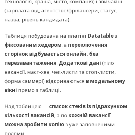
технологія, країна, місто, компанія) і звичайні
(зарплата від, агентство/фрілансери, статус,
назва, рівень кандидата).
Таблиця побудована на
плагіні Datatable
з
фіксованим хедером
, а
переключення
сторінок відбувається онлайн, без
перезавантаження
.
Додаткові дані
(тіло
вакансії, маст-хев, чек-листи та стоп-листи,
форма саммері) відкриваються
в модальному
вікні
прямо з таблиці.
Над таблицею —
список стеків із підрахунком
кількості вакансій
, а по
кожній вакансії
можна зробити копію
з уже заповненими
полями.