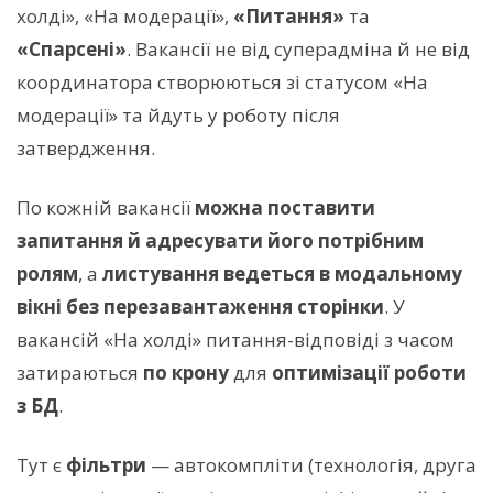
холді», «На модерації»,
«Питання»
та
«Спарсені»
. Вакансії не від суперадміна й не від
координатора створюються зі статусом «На
модерації» та йдуть у роботу після
затвердження.
По кожній вакансії
можна поставити
запитання й адресувати його потрібним
ролям
, а
листування ведеться в модальному
вікні без перезавантаження сторінки
. У
вакансій «На холді» питання-відповіді з часом
затираються
по крону
для
оптимізації роботи
з БД
.
Тут є
фільтри
— автокомпліти (технологія, друга