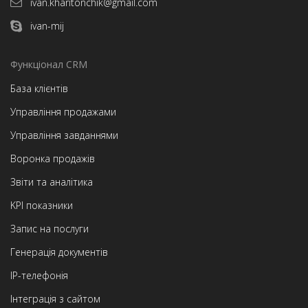
ivan.kharitonchik@gmail.com
ivan-mij
Функціонал CRM
База клієнтів
Управління продажами
Управління завданнями
Воронка продажів
Звіти та аналітика
KPI показники
Запис на послуги
Генерація документів
IP-телефонія
Інтеграція з сайтом