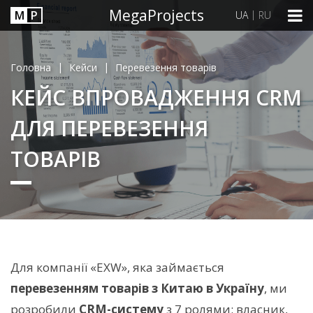
MegaProjects
М
P
|
UA
RU
|
|
Головна
Кейси
Перевезення товарів
КЕЙС ВПРОВАДЖЕННЯ CRM
ДЛЯ ПЕРЕВЕЗЕННЯ
ТОВАРІВ
Для компанії «EXW», яка займається
перевезенням товарів з Китаю в Україну
, ми
розробили
CRM-систему
з 7 ролями: власник,