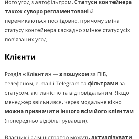
його угод з автофільтром.
Статуси контейнера
також суворо регламентовані
й
перемикаються послідовно, причому зміна
статусу контейнера каскадно змінює статус усіх
пов'язаних угод.
Клієнти
Розділ
«Клієнти»
—
з пошуком
за ПІБ,
телефоном, e-mail і Telegram та
фільтрами
за
статусом, активністю та відповідальним. Якщо
менеджер звільнився, через модальне вікно
можна призначити іншого всім його клієнтам
(попередньо відфільтрувавши).
Власник і адміністратор можуть
актуалізувати