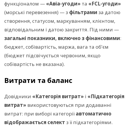
функціоналом —
«Авіа-угоди»
та
«FCL-угоди»
(морські перевезення) — з
фільтрами
за датою
створення, статусом, маркуванням, клієнтом,
відповідальним і датою закриття. Під ними —
загальні показники, включно з фінансовими
:
бюджет, собівартість, маржа, вага та об'єм
(бюджет підсвічується червоним, якщо
собівартість не вказана).
Витрати та баланс
Довідники
«Категорія витрат»
і
«Підкатегорія
витрат»
використовуються при додаванні
витрат: при виборі категорії
автоматично
відображається селект
з її підкатегоріями.