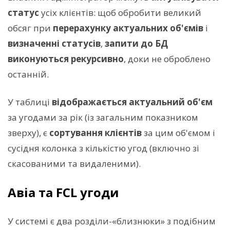
статус
усіх клієнтів: щоб обробити великий
обсяг при
перерахунку актуальних об'ємів
і
визначенні статусів
,
запити до БД
виконуються рекурсивно
, доки не оброблено
останній.
У таблиці
відображається актуальний об'єм
за угодами за рік (із загальним показником
зверху), є
сортування клієнтів
за цим об'ємом і
сусідня колонка з кількістю угод (включно зі
скасованими та видаленими).
Авіа та FCL угоди
У системі є два розділи-«близнюки» з подібним