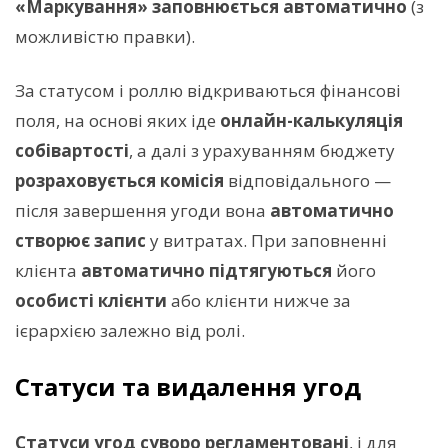
«Маркування» заповнюється автоматично
(з
можливістю правки).
За статусом і роллю відкриваються фінансові
поля, на основі яких іде
онлайн-калькуляція
собівартості
, а далі з урахуванням бюджету
розраховується комісія
відповідального —
після завершення угоди вона
автоматично
створює запис
у витратах. При заповненні
клієнта
автоматично підтягуються
його
особисті клієнти
або клієнти нижче за
ієрархією залежно від ролі.
Статуси та видалення угод
Статуси угод суворо регламентовані
, і для