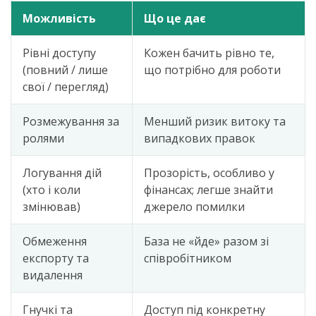
Можливість
Що це дає
Рівні доступу
Кожен бачить рівно те,
(повний / лише
що потрібно для роботи
свої / перегляд)
Розмежування за
Менший ризик витоку та
ролями
випадкових правок
Логування дій
Прозорість, особливо у
(хто і коли
фінансах; легше знайти
змінював)
джерело помилки
Обмеження
База не «йде» разом зі
експорту та
співробітником
видалення
Гнучкі та
Доступ під конкретну