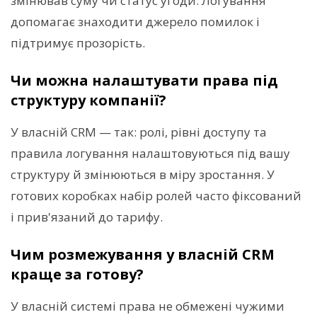
змінював суму чи статус угоди. Логування
допомагає знаходити джерело помилок і
підтримує прозорість.
Чи можна налаштувати права під
структуру компанії?
У власній CRM — так: ролі, рівні доступу та
правила логування налаштовуються під вашу
структуру й змінюються в міру зростання. У
готових коробках набір ролей часто фіксований
і прив'язаний до тарифу.
Чим розмежування у власній CRM
краще за готову?
У власній системі права не обмежені чужими