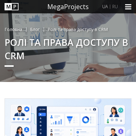
MegaProjects
М
P
|
UA
RU
|
|
Головна
Блог
Ролі та права доступу в CRM
РОЛІ ТА ПРАВА ДОСТУПУ В
CRM