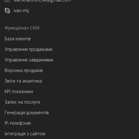
ivan-mij
Функціонал CRM
База клієнтів
Управління продажами
Управління завданнями
Воронка продажів
Звіти та аналітика
KPI показники
Запис на послуги
Генерація документів
IP-телефонія
Інтеграція з сайтом