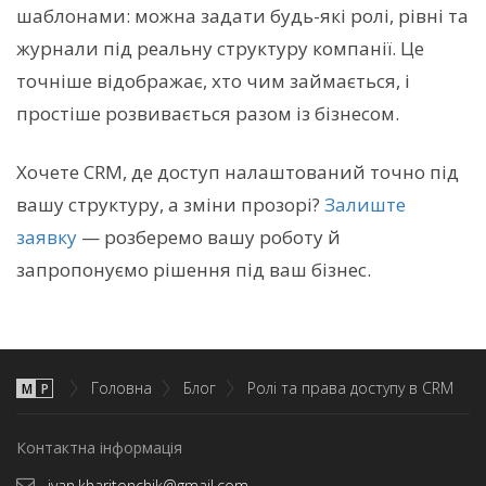
шаблонами: можна задати будь-які ролі, рівні та
журнали під реальну структуру компанії. Це
точніше відображає, хто чим займається, і
простіше розвивається разом із бізнесом.
Хочете CRM, де доступ налаштований точно під
вашу структуру, а зміни прозорі?
Залиште
заявку
— розберемо вашу роботу й
запропонуємо рішення під ваш бізнес.
Головна
Блог
Ролі та права доступу в CRM
М
P
Контактна інформація
ivan.kharitonchik@gmail.com