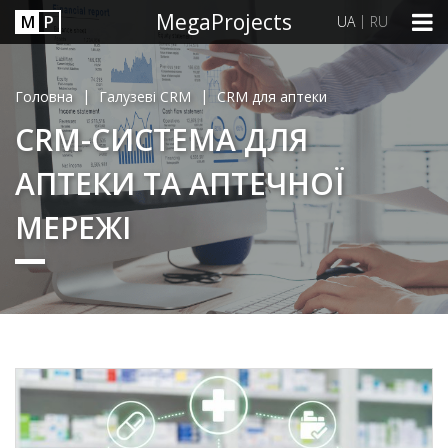
MegaProjects
М
P
|
UA
RU
|
|
Головна
Галузеві CRM
CRM для аптеки
CRM-СИСТЕМА ДЛЯ
АПТЕКИ ТА АПТЕЧНОЇ
МЕРЕЖІ