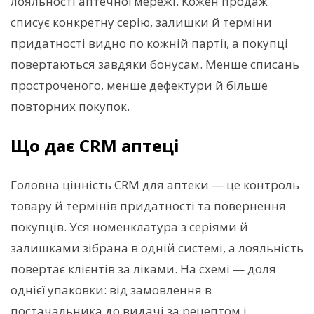
лояльності аптечної мережі. Кожен продаж
списує конкретну серію, залишки й терміни
придатності видно по кожній партії, а покупці
повертаються завдяки бонусам. Менше списань
простроченого, менше дефектури й більше
повторних покупок.
Що дає CRM аптеці
Головна цінність CRM для аптеки — це контроль
товару й термінів придатності та повернення
покупців. Уся номенклатура з серіями й
залишками зібрана в одній системі, а лояльність
повертає клієнтів за ліками. На схемі — доля
однієї упаковки: від замовлення в
постачальника до видачі за рецептом і