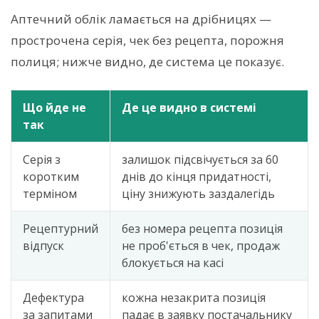
Аптечний облік ламається на дрібницях —
прострочена серія, чек без рецепта, порожня
полиця; нижче видно, де система це показує.
Що йде не
Де це видно в системі
так
Серія з
залишок підсвічується за 60
коротким
днів до кінця придатності,
терміном
ціну знижують заздалегідь
Рецептурний
без номера рецепта позиція
відпуск
не проб'ється в чек, продаж
блокується на касі
Дефектура
кожна незакрита позиція
за запитами
падає в заявку постачальнику