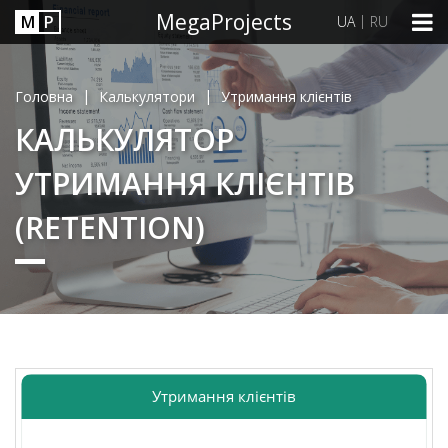
MegaProjects
М
P
|
UA
RU
|
|
Головна
Калькулятори
Утримання клієнтів
КАЛЬКУЛЯТОР
УТРИМАННЯ КЛІЄНТІВ
(RETENTION)