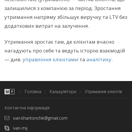
залишилися з компанією за період. Зростання
утримання напряму збільшує виручку та LTV без
додаткових витрат на залучення.
Утримання зростає там, де клієнтам вчасно
нагадують про себе та ведуть історію взаємодій
— див.
управління клієнтами
та
аналітику
.
Головна
Калькулятори
Утримання клієнтів
М
P
Контактна інформація
ivan.kharitonchik@gmail.com
ivan-mij