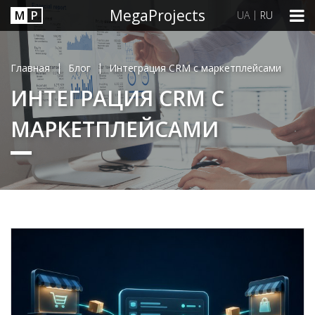
MegaProjects
М
P
|
UA
RU
|
|
Главная
Блог
Интеграция CRM с маркетплейсами
ИНТЕГРАЦИЯ CRM С
МАРКЕТПЛЕЙСАМИ