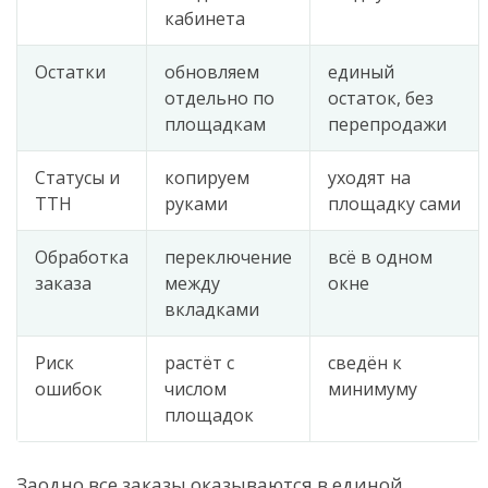
кабинета
Остатки
обновляем
единый
отдельно по
остаток, без
площадкам
перепродажи
Статусы и
копируем
уходят на
ТТН
руками
площадку сами
Обработка
переключение
всё в одном
заказа
между
окне
вкладками
Риск
растёт с
сведён к
ошибок
числом
минимуму
площадок
Заодно все заказы оказываются в единой