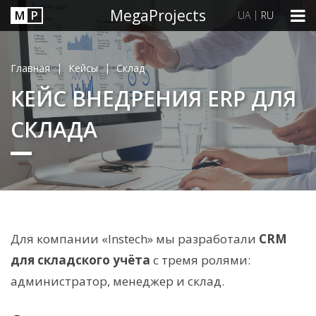
MegaProjects
М
P
|
UA
RU
|
|
Главная
Кейсы
Склад
КЕЙС ВНЕДРЕНИЯ ERP ДЛЯ
СКЛАДА
Для компании «Instech» мы разработали
CRM
для складского учёта
с тремя ролями:
администратор, менеджер и склад.