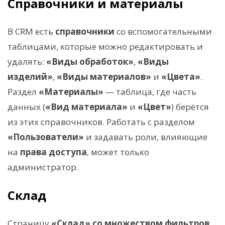
Справочники и материалы
В CRM есть
справочники
со вспомогательными
таблицами, которые можно редактировать и
удалять:
«Виды обработок»
,
«Виды
изделий»
,
«Виды материалов»
и
«Цвета»
.
Раздел
«Материалы»
— таблица, где часть
данных (
«Вид материала»
и
«Цвет»
) берётся
из этих справочников. Работать с разделом
«Пользователи»
и задавать роли, влияющие
на
права доступа
, может только
администратор.
Склад
Страницу
«Склад» со множеством фильтров