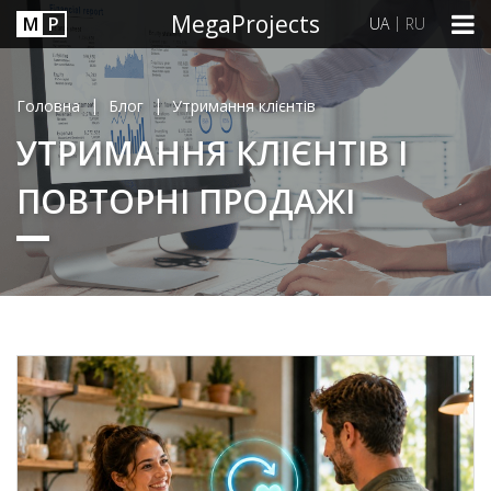
MegaProjects
М
P
|
UA
RU
|
|
Головна
Блог
Утримання клієнтів
УТРИМАННЯ КЛІЄНТІВ І
ПОВТОРНІ ПРОДАЖІ