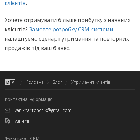
клієнтів
.
Хочете отримувати більше прибутку з наявних
клієнтів?
Замовте розробку CRM-системи
—
налаштуємо сценарії утримання та повторних
продажів під ваш бізнес.
Головна
Блог
Утримання клієнтів
М
P
Контактна інформація
ivan.kharitonchik@gmail.com
ivan-mij
Функціонал CRM